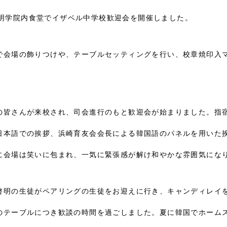
時に啓明学院内食堂でイザベル中学校歓迎会を開催しました。
で会場の飾りつけや、テーブルセッティングを行い、校章焼印入
の皆さんが来校され、司会進行のもと歓迎会が始まりました。指
日本語での挨拶、浜崎育友会会長による韓国語のパネルを用いた
に会場は笑いに包まれ、一気に緊張感が解け和やかな雰囲気にな
啓明の生徒がペアリングの生徒をお迎えに行き、キャンディレイ
のテーブルにつき歓談の時間を過ごしました。夏に韓国でホーム