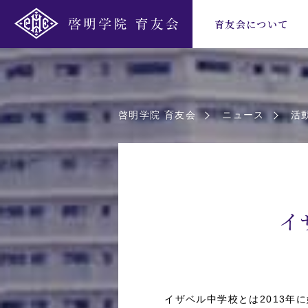
育友会について
啓明学院 育友会
ニュース
活
イ
イザベル中学校とは2013年