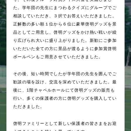
た。学年団の先生にまつわるクイズにグループでご
相談していただき、３択でお答えいただきました。
正解数の多い順１位から６位に豪華啓明グッズを景
品としてご用意し、啓明グッズをかけ熱い戦いが繰
り広げられ大いに盛り上がりました。新歓にご参加
いただいた全ての方に景品が渡るように参加賞啓明
ボールペンもご用意させていただきました。
その後、短い時間でしたが学年団の先生を囲んでご
歓談の場を設け、交流を深めていただきました。最
後に、1階チャペルホールにて啓明グッズの販売も
行い、多くの保護者の方に啓明グッズを購入してい
ただきました。
啓明ファミリーとして新しい保護者の皆さまをお迎