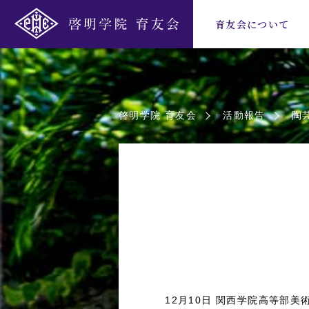
育友会について
啓明学院 育友会
活動報告
陶
12月10日 関西学院高等部